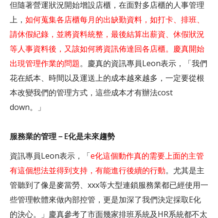
但隨著營運狀況開始增設店櫃，在面對多店櫃的人事管理
上，
如何蒐集各店櫃每月的出缺勤資料，如打卡、排班、
請休假紀錄，並將資料統整，最後結算出薪資、休假狀況
等人事資料後，又該如何將資訊佈達回各店櫃。慶真開始
出現管理作業的問題
。慶真的資訊專員Leon表示，「我們
花在紙本、時間以及運送上的成本越來越多，一定要從根
本改變我們的管理方式，這些成本才有辦法cost
down。」
服務業的管理－E化是未來趨勢
資訊專員Leon表示，「
e化這個動作真的需要上面的主管
有這個想法並得到支持，有能進行後續的行動
。尤其是主
管聽到了像是麥當勞、xxx等大型連鎖服務業都已經使用一
些管理軟體來做內部控管，更是加深了我們決定採取E化
的決心。」慶真參考了市面幾家排班系統及HR系統都不太