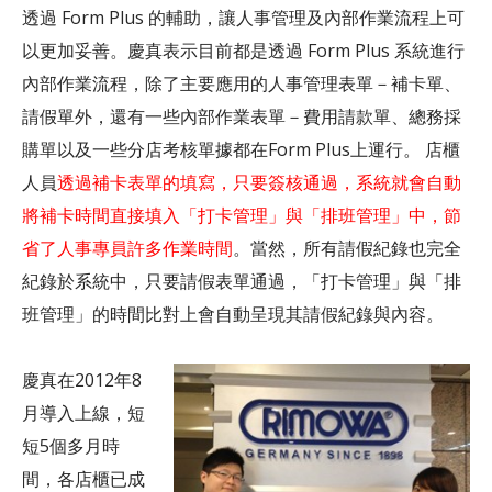
透過 Form Plus 的輔助，讓人事管理及內部作業流程上可
以更加妥善。慶真表示目前都是透過 Form Plus 系統進行
內部作業流程，除了主要應用的人事管理表單－補卡單、
請假單外，還有一些內部作業表單－費用請款單、總務採
購單以及一些分店考核單據都在Form Plus上運行。 店櫃
人員
透過補卡表單的填寫，只要簽核通過，系統就會自動
將補卡時間直接填入「打卡管理」與「排班管理」中，節
省了人事專員許多作業時間
。當然，所有請假紀錄也完全
紀錄於系統中，只要請假表單通過，「打卡管理」與「排
班管理」的時間比對上會自動呈現其請假紀錄與內容。
慶真在2012年8
月導入上線，短
短5個多月時
間，各店櫃已成