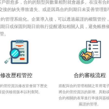
客戶群愈多，合約的類型與數量相對就會越多。在沒有合
員交接的缺失導致遺失、或是因爲合約到期日未妥善管理
約管理系統化。企業導入後，可以透過嚴謹的權限管控，
到期日或保固到期日前執行提醒通知相關人員，避免帳務
控管。
修改歷程管控
合約審核流程
約管控資訊修改皆會留下歷史
搭配與合約管理相關之常用電
並提供檢視版本以利查閱。
將合約管控資訊的新增、異動
合約相關的表單進行串接與簽
嚴謹的管理。