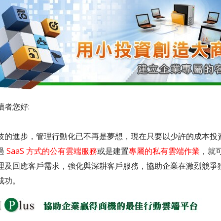
讀者您好:
技的進步，管理行動化已不再是夢想，現在只要以少許的成本投
過
SaaS 方式的公有雲端服務
或是建置
專屬的私有雲端作業
，就
理及回應客戶需求，強化與深耕客戶服務，協助企業在激烈競爭
成功。