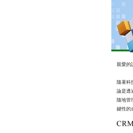
親愛的
隨著科
論是透
隨地管
鍵性的