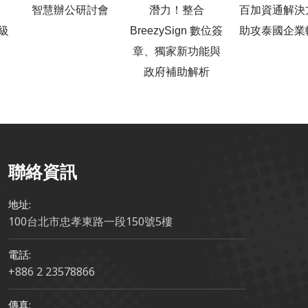
智慧辦公研討會
潛力！整合
百加資通解決
升級
BreezySign 數位簽
助攻泰國企業
章、獨家新功能與
政府補助解析
聯絡資訊
地址:
100台北市忠孝東路一段150號5樓
電話:
+886 2 23578866
傳真: