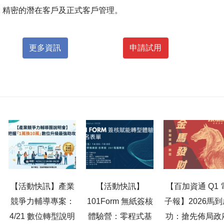
精密的潛在客戶及正式客戶管理。
更多資訊
申請試用
【活動快訊】產業
【活動快訊】
【百加資通 Q1 
競爭力輔導專案：
101Form 無紙簽核
子報】2026馬到
4/21 數位轉型說明
體驗營：零程式基
功：搶先佈局政