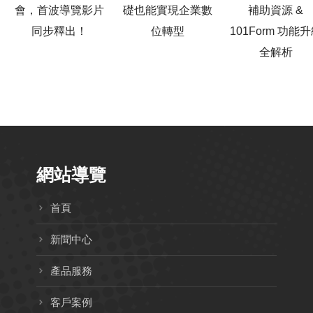
會，首波導覽影片
礎也能實現企業數
補助資源 &
同步釋出！
位轉型
101Form 功能
全解析
網站導覽
首頁
新聞中心
產品服務
客戶案例