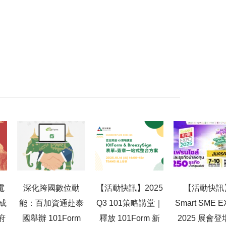
電
深化跨國數位動
【活動快訊】2025
【活動快訊
成
能：百加資通赴泰
Q3 101策略講堂｜
Smart SME 
府
國舉辦 101Form
釋放 101Form 新
2025 展會登