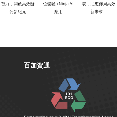
智力，開啟高效辦
位體驗 xNinja AI
表，助您佈局高效
公新紀元
應用
新未來！
百加資通