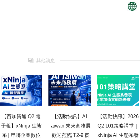
其他消息
【百加資通 Q2 電
【活動快訊】AI
【活動快訊】2026
子報】xNinja 生態
Taiwan 未來商務展
Q2 101策略講堂｜
系 | 串聯企業數位
| 歡迎蒞臨 T2-9 攤
xNinja AI 生態系發