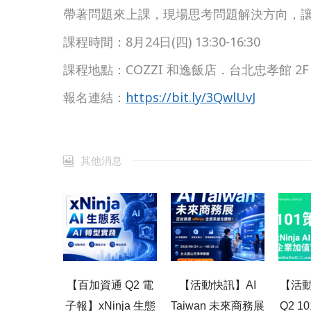
帶著問題來上課，現場思考問題解決方向，
課程時間：8月24日(四) 13:30-16:30
課程地點：COZZI 和逸飯店．台北忠孝館 2F
報名連結：
https://bit.ly/3QwlUvJ
其他消息
【百加資通 Q2 電
【活動快訊】AI
【活動
子報】xNinja 生態
Taiwan 未來商務展
Q2 