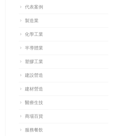
代表案例
製造業
化學工業
半導體業
塑膠工業
建設營造
建材營造
醫療生技
商場百貨
加資通 Q1 電
深化跨國數位動
【活動快訊】2025
服務餐飲
】2026馬到成
能：百加資通赴泰
Q3 101策略講堂｜
S