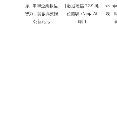
系 | 串聯企業數位
| 歡迎蒞臨 T2-9 攤
xNin
智力，開啟高效辦
位體驗 xNinja AI
表，
公新紀元
應用