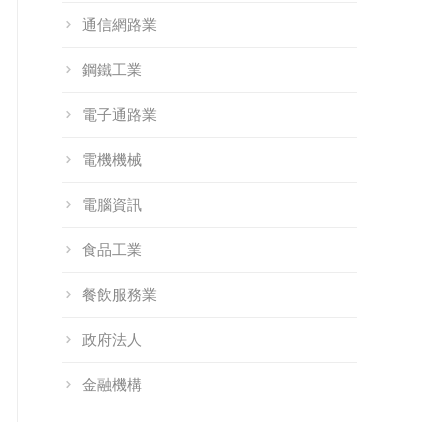
：搶先佈局政府
通信網路業
國舉辦 101Form
釋放 101Form 新
補助資源 &
智慧辦公研討會
潛力！整合
鋼鐵工業
1Form 功能升級
BreezySign 數位簽
全解析
電子通路業
章、獨家新功能與
政府補助解析
電機機械
電腦資訊
食品工業
餐飲服務業
政府法人
金融機構