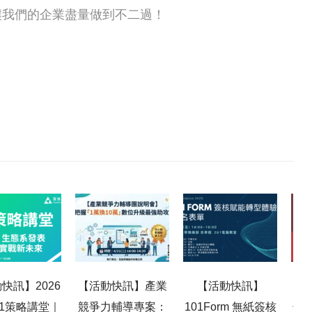
讓我們的企業盡量做到不二過！
快訊】2026
【活動快訊】產業
【活動快訊】
【百
101策略講堂｜
競爭力輔導專案：
101Form 無紙簽核
子報