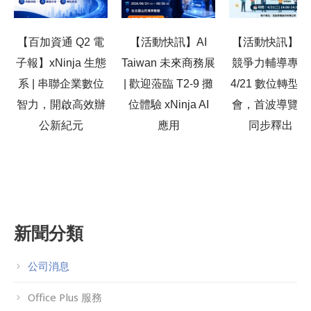
【百加資通 Q2 電
【活動快訊】AI
【活動快訊】產
子報】xNinja 生態
Taiwan 未來商務展
競爭力輔導專案
系 | 串聯企業數位
| 歡迎蒞臨 T2-9 攤
4/21 數位轉型
智力，開啟高效辦
位體驗 xNinja AI
會，首波導覽影
公新紀元
應用
同步釋出！
新聞分類
公司消息
Office Plus 服務