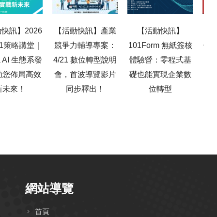
快訊】2026
【活動快訊】產業
【活動快訊】
【百
101策略講堂｜
競爭力輔導專案：
101Form 無紙簽核
子報
ja AI 生態系發
4/21 數位轉型說明
體驗營：零程式基
功
助您佈局高效
會，首波導覽影片
礎也能實現企業數
新未來！
同步釋出！
位轉型
10
網站導覽
首頁