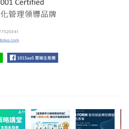
27520341
plus.com