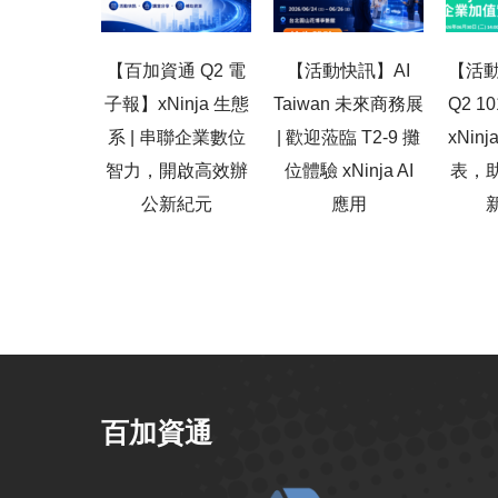
【百加資通 Q2 電
【活動快訊】AI
【活動
子報】xNinja 生態
Taiwan 未來商務展
Q2 
系 | 串聯企業數位
| 歡迎蒞臨 T2-9 攤
xNin
智力，開啟高效辦
位體驗 xNinja AI
表，
公新紀元
應用
百加資通