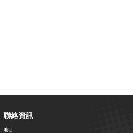
加資通 Q1 電
深化跨國數位動
【活動快訊】2025
】2026馬到成
能：百加資通赴泰
Q3 101策略講堂｜
S
：搶先佈局政府
國舉辦 101Form
釋放 101Form 新
補助資源 &
智慧辦公研討會
潛力！整合
1Form 功能升級
BreezySign 數位簽
全解析
章、獨家新功能與
政府補助解析
聯絡資訊
地址: