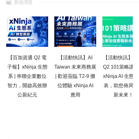
其他消息
【百加資通 Q2 電
【活動快訊】AI
【活動快訊】20
子報】xNinja 生態
Taiwan 未來商務展
Q2 101策略講
系 | 串聯企業數位
| 歡迎蒞臨 T2-9 攤
xNinja AI 生態
智力，開啟高效辦
位體驗 xNinja AI
表，助您佈局高
公新紀元
應用
新未來！