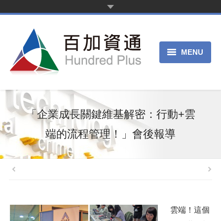
MENU
首頁
新聞中心
「企業成長關鍵維基解密：行動+雲
產品服務
端的流程管理！」會後報導
客戶案例
關於我們
申請試用
雲端！這個