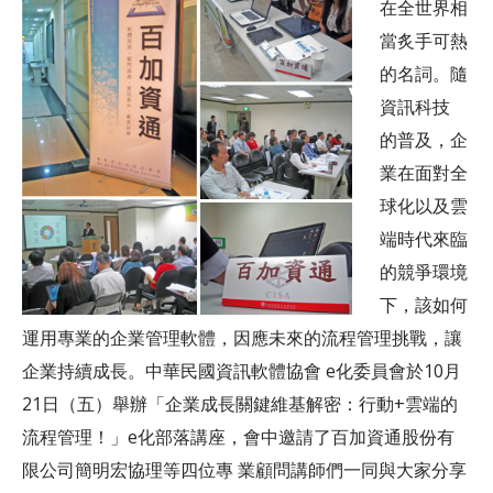
客服中心
在全世界相
當炙手可熱
的名詞。隨
資訊科技
的普及，企
業在面對全
球化以及雲
端時代來臨
的競爭環境
下，該如何
運用專業的企業管理軟體，因應未來的流程管理挑戰，讓
企業持續成長。中華民國資訊軟體協會 e化委員會於10月
21日（五）舉辦「企業成長關鍵維基解密：行動+雲端的
流程管理！」e化部落講座，會中邀請了百加資通股份有
限公司簡明宏協理等四位專 業顧問講師們一同與大家分享