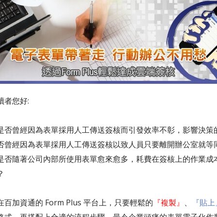
讀者您好:
是否曾經因為表單採用人工傳送簽核而引發效率不彰，影響決策
否曾經因為表單採用人工傳送簽核以致人員只要離開辦公室就等
是否隨著公司內部所使用表單愈來愈多，耗費在簽核上的作業成
？
百加資通的 Form Plus 平台上，只要輕鬆的
『複製』
、
『貼上