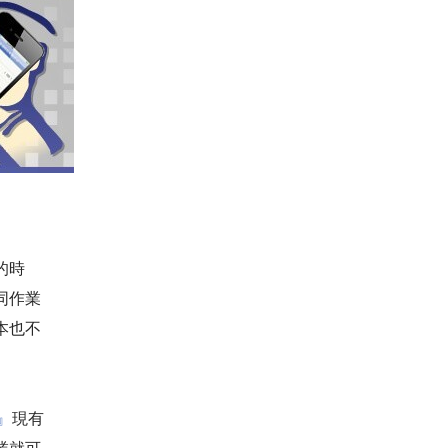
的時
同作業
本也不
』
現有