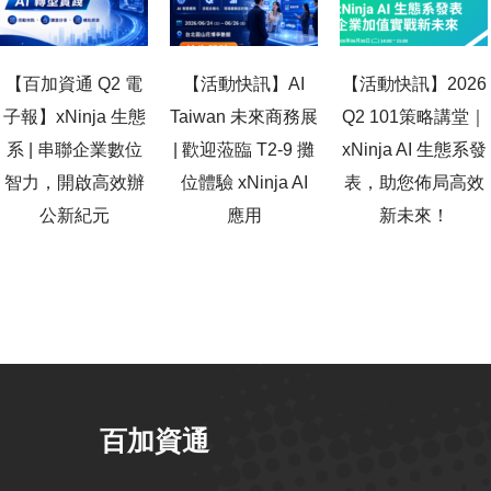
【百加資通 Q2 電
【活動快訊】AI
【活動快訊】2026
子報】xNinja 生態
Taiwan 未來商務展
Q2 101策略講堂｜
系 | 串聯企業數位
| 歡迎蒞臨 T2-9 攤
xNinja AI 生態系發
智力，開啟高效辦
位體驗 xNinja AI
表，助您佈局高效
公新紀元
應用
新未來！
百加資通