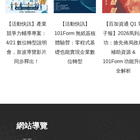
【活動快訊】產業
【活動快訊】
【百加資通 Q1 
競爭力輔導專案：
101Form 無紙簽核
子報】2026馬到
4/21 數位轉型說明
體驗營：零程式基
功：搶先佈局政
會，首波導覽影片
礎也能實現企業數
補助資源 &
同步釋出！
位轉型
101Form 功能
全解析
網站導覽