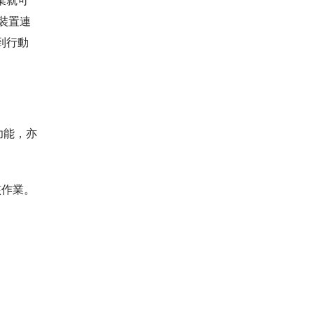
業就可
動裝置連
到行動
功能，亦
。
核作業。