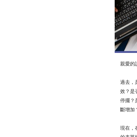
親愛的
過去，
效？是
停擺？
斷增加
現在，在