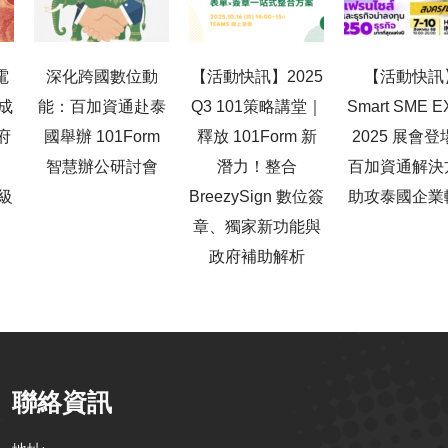
電
深化跨國數位動
【活動快訊】2025
【活動快訊
成
能：百加資通赴泰
Q3 101策略講堂｜
Smart SME 
府
國舉辦 101Form
釋放 101Form 新
2025 展會登
智慧辦公研討會
潛力！整合
百加資通解決
升級
BreezySign 數位簽
助攻泰國企業
章、獨家新功能與
政府補助解析
聯絡資訊