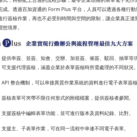
格式，再搭配上合適的流程步驟，最令企業頭痛的表單電子化作
成。透過百加資通的 Form Plus 平台，人員可以透過各種行
進行簽核作業，再也不必受到時間與空間的限制，讓企業真正達
理想境界。
提供串簽、並簽、知會、交辦、加並簽、催簽、駁回、抽單等
可支援代理簽核，涵蓋企業於表單簽核時所需處理的不同狀況
API 整合機制，可以串接異質作業系統的資料進行電子表單簽
簽核表單可夾帶不限任何形式的附檔檔案，提供簽核者參閱。
支援簽核中編輯表單功能，並可進行版本及資料紀錄、比對。
支援主、子表單作業，可在同一流程中串連不同電子表單。