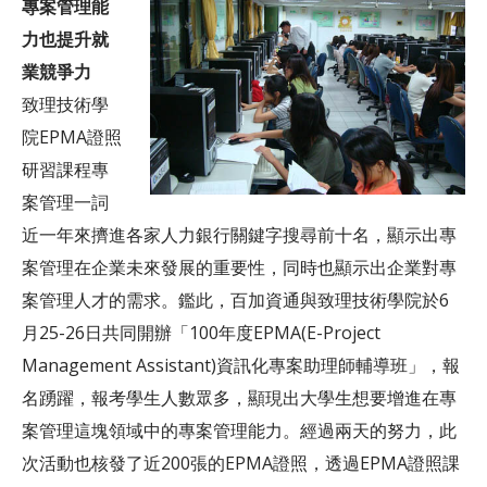
客服中心
專案管理能
力也提升就
業競爭力
致理技術學
院EPMA證照
研習課程專
案管理一詞
近一年來擠進各家人力銀行關鍵字搜尋前十名，顯示出專
案管理在企業未來發展的重要性，同時也顯示出企業對專
案管理人才的需求。鑑此，百加資通與致理技術學院於6
月25-26日共同開辦「100年度EPMA(E-Project
Management Assistant)資訊化專案助理師輔導班」，報
名踴躍，報考學生人數眾多，顯現出大學生想要增進在專
案管理這塊領域中的專案管理能力。經過兩天的努力，此
次活動也核發了近200張的EPMA證照，透過EPMA證照課