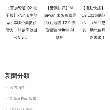
【百加資通 Q2 電
【活動快訊】AI
【活動快訊】20
子報】xNinja 生態
Taiwan 未來商務展
Q2 101策略講
系 | 串聯企業數位
| 歡迎蒞臨 T2-9 攤
xNinja AI 生態
智力，開啟高效辦
位體驗 xNinja AI
表，助您佈局高
公新紀元
應用
新未來！
新聞分類
公司消息
Office Plus 服務
101SaaS 服務