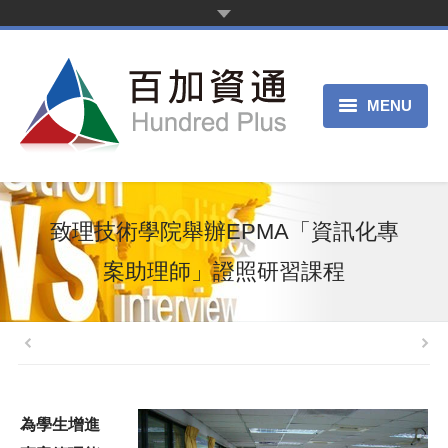
MENU
首頁
新聞中心
致理技術學院舉辦EPMA「資訊化專
產品服務
案助理師」證照研習課程
客戶案例
關於我們
申請試用
為學生增進