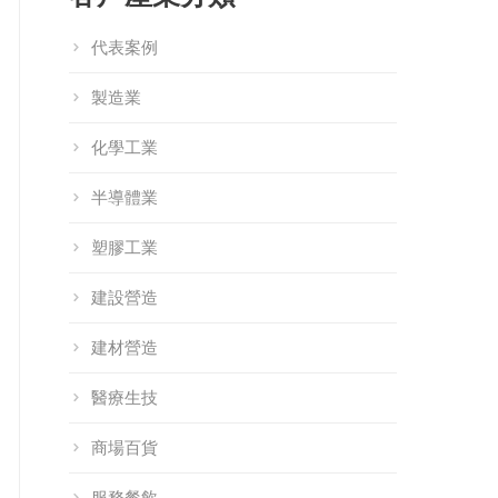
代表案例
製造業
化學工業
半導體業
塑膠工業
建設營造
建材營造
加資通 Q1 電
深化跨國數位動
【活動快訊】2025
】2026馬到成
能：百加資通赴泰
Q3 101策略講堂｜
S
醫療生技
：搶先佈局政府
國舉辦 101Form
釋放 101Form 新
商場百貨
補助資源 &
智慧辦公研討會
潛力！整合
1Form 功能升級
BreezySign 數位簽
服務餐飲