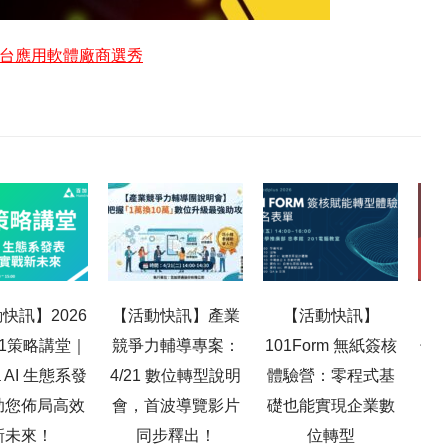
平台應用軟體廠商選秀
快訊】2026
【活動快訊】產業
【活動快訊】
【百
101策略講堂｜
競爭力輔導專案：
101Form 無紙簽核
子報
ja AI 生態系發
4/21 數位轉型說明
體驗營：零程式基
功
助您佈局高效
會，首波導覽影片
礎也能實現企業數
新未來！
同步釋出！
位轉型
10