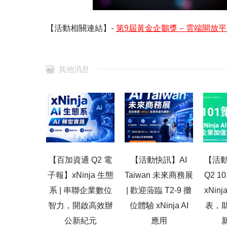
【活動相關連結】-
第9屆黃金企鵝獎 – 雲端開放
其他消息
【百加資通 Q2 電
【活動快訊】AI
【活動
子報】xNinja 生態
Taiwan 未來商務展
Q2 
系 | 串聯企業數位
| 歡迎蒞臨 T2-9 攤
xNin
智力，開啟高效辦
位體驗 xNinja AI
表，
公新紀元
應用