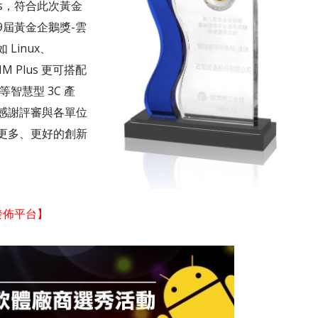
us，符合此次黃金
屆黃金企鵝獎-雲
Linux、
 Plus 更可搭配
 等智慧型 3C 產
感謝評審與各單位
更多、更好的創新
訊發佈平台】