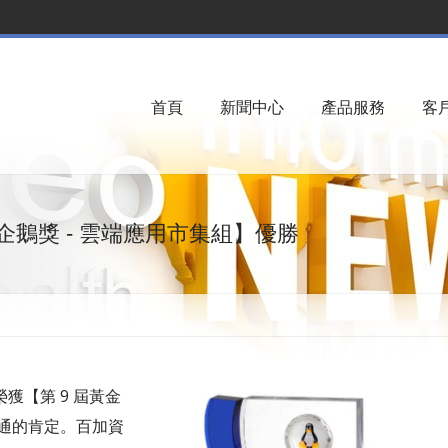
首頁
新聞中心
產品服務
客
黃金企鵝獎 - 雲端應用市集組】優勝
榮獲【第 9 屆黃金
資通的肯定。百加資