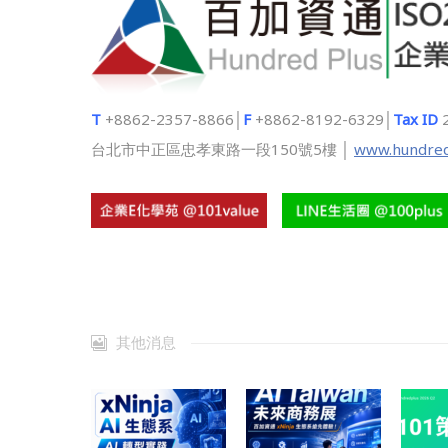
T
+8862-2357-8866│
F
+8862-8192-6329│
Tax ID
台北市中正區忠孝東路一段150號5樓 │
www.hundred
其他消息