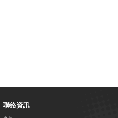
加資通 Q1 電
深化跨國數位動
【活動快訊】2025
】2026馬到成
能：百加資通赴泰
Q3 101策略講堂｜
S
：搶先佈局政府
國舉辦 101Form
釋放 101Form 新
補助資源 &
智慧辦公研討會
潛力！整合
1Form 功能升級
BreezySign 數位簽
全解析
章、獨家新功能與
政府補助解析
聯絡資訊
地址: