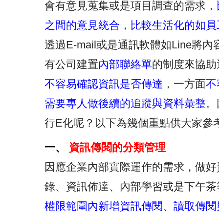
會有意見蒐集或是項目調查的需求，
之間的意見統合，比較生活化的如員
透過E-mail或是通訊軟體如Lin
有公司建置
內部聯絡單
的制度來協助
不容易確認資訊是否傳達
，一方面
不
需要專人做後續的追蹤與資料彙整
。
行E化呢？以下為幾個重點供大家參
一、
資訊傳閱的分類管理
因應企業內部實際運作的需求，做好
錄、資訊佈達、內部學習或是下午茶
權限範圍內新增資訊傳閱、讀取傳閱