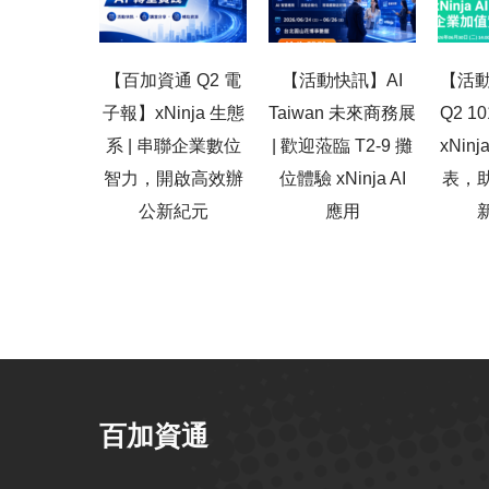
【百加資通 Q2 電
【活動快訊】AI
【活動
子報】xNinja 生態
Taiwan 未來商務展
Q2 
系 | 串聯企業數位
| 歡迎蒞臨 T2-9 攤
xNin
智力，開啟高效辦
位體驗 xNinja AI
表，
公新紀元
應用
百加資通