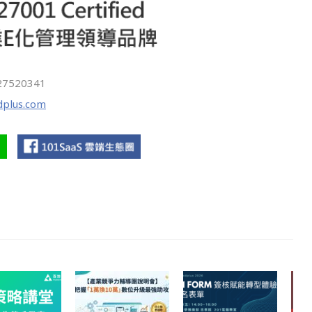
27520341
plus.com