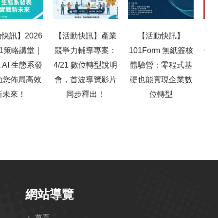
快訊】2026
【活動快訊】產業
【活動快訊】
【百
101策略講堂｜
競爭力輔導專案：
101Form 無紙簽核
子報
ja AI 生態系發
4/21 數位轉型說明
體驗營：零程式基
功
助您佈局高效
會，首波導覽影片
礎也能實現企業數
新未來！
同步釋出！
位轉型
10
網站導覽
首頁