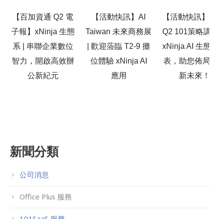
【百加資通 Q2 電
【活動快訊】AI
【活動快訊】20
子報】xNinja 生態
Taiwan 未來商務展
Q2 101策略講
系 | 串聯企業數位
| 歡迎蒞臨 T2-9 攤
xNinja AI 生態
智力，開啟高效辦
位體驗 xNinja AI
表，助您佈局高
公新紀元
應用
新未來！
新聞分類
公司消息
Office Plus 服務
101SaaS 服務