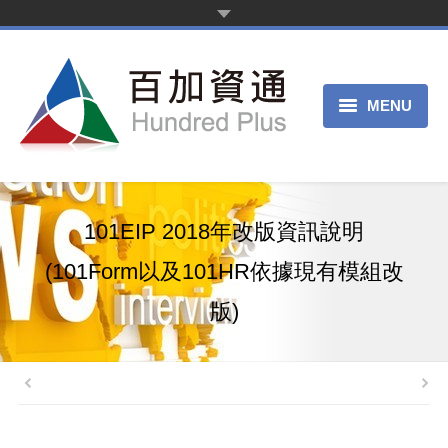
MENU
首頁
新聞中心
101EIP 2018年改版資訊說明
產品服務
(101Form以及101HR依據現有模組改
客戶案例
版)
關於我們
申請試用