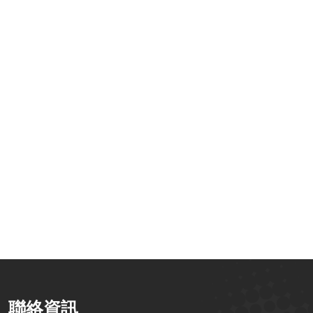
加資通 Q1 電
深化跨國數位動
【活動快訊】2025
】2026馬到成
能：百加資通赴泰
Q3 101策略講堂｜
S
：搶先佈局政府
國舉辦 101Form
釋放 101Form 新
補助資源 &
智慧辦公研討會
潛力！整合
1Form 功能升級
BreezySign 數位簽
全解析
章、獨家新功能與
政府補助解析
聯絡資訊