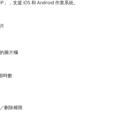
，支援 iOS 和 Android 作業系統。
片
的圖片欄
假時數
／刪除權限