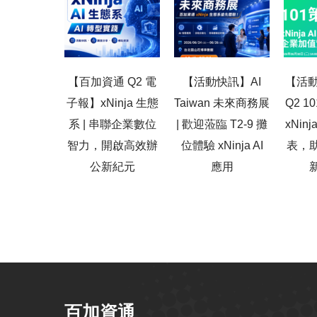
【百加資通 Q2 電
【活動快訊】AI
【活動
子報】xNinja 生態
Taiwan 未來商務展
Q2 
系 | 串聯企業數位
| 歡迎蒞臨 T2-9 攤
xNin
智力，開啟高效辦
位體驗 xNinja AI
表，
公新紀元
應用
百加資通