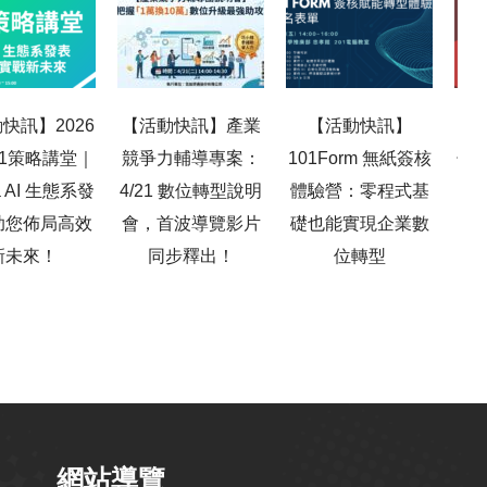
快訊】2026
【活動快訊】產業
【活動快訊】
【百
101策略講堂｜
競爭力輔導專案：
101Form 無紙簽核
子報
ja AI 生態系發
4/21 數位轉型說明
體驗營：零程式基
功
助您佈局高效
會，首波導覽影片
礎也能實現企業數
新未來！
同步釋出！
位轉型
10
網站導覽