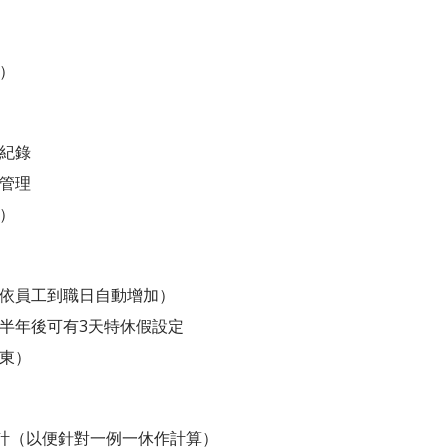
）
紀錄
管理
）
依員工到職日自動增加）
半年後可有3天特休假設定
東）
統計（以便針對一例一休作計算）