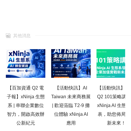
其他消息
【百加資通 Q2 電
【活動快訊】AI
【活動快訊】20
子報】xNinja 生態
Taiwan 未來商務展
Q2 101策略講
系 | 串聯企業數位
| 歡迎蒞臨 T2-9 攤
xNinja AI 生態
智力，開啟高效辦
位體驗 xNinja AI
表，助您佈局高
公新紀元
應用
新未來！