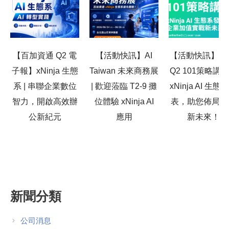
【百加資通 Q2 電
【活動快訊】AI
【活動快訊】20
子報】xNinja 生態
Taiwan 未來商務展
Q2 101策略講
系 | 串聯企業數位
| 歡迎蒞臨 T2-9 攤
xNinja AI 生態
智力，開啟高效辦
位體驗 xNinja AI
表，助您佈局高
公新紀元
應用
新未來！
新聞分類
公司消息