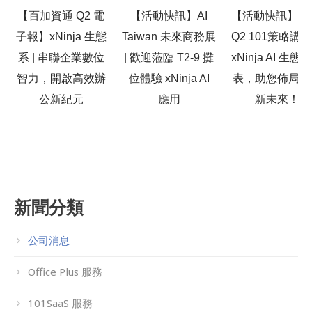
【百加資通 Q2 電
【活動快訊】AI
【活動快訊】20
子報】xNinja 生態
Taiwan 未來商務展
Q2 101策略講
系 | 串聯企業數位
| 歡迎蒞臨 T2-9 攤
xNinja AI 生態
智力，開啟高效辦
位體驗 xNinja AI
表，助您佈局高
公新紀元
應用
新未來！
新聞分類
公司消息
Office Plus 服務
101SaaS 服務