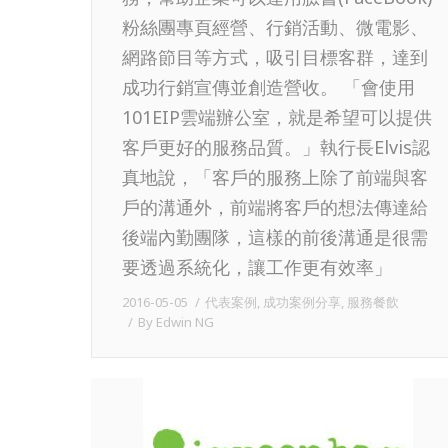
粉絲團專頁經營、行銷活動、微電影、
網路節目等方式，吸引目標客群，達到
成功行銷宣傳並創造營收。 「會使用
101EIP雲端辦公室，就是希望可以提供
客戶更好的服務品質。」執行長Elvis認
真地說，「客戶的服務上除了前端與客
戶的溝通外，前端將客戶的想法傳達給
後端內勤團隊，這樣的前後溝通是很需
要透過系統化，讓工作更有效率」
2016-05-05
代表案例
,
成功案例分享
,
服務餐飲
By
Edwin NG