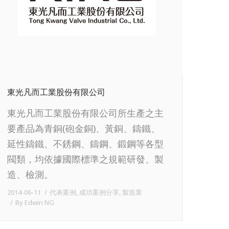
東光凡而工業股份有限公司
東光凡而工業股份有限公司所生產之主
要產品為青銅(砲金銅)、黃銅、鑄鐵、
延性鑄鐵、不銹鋼、鑄鋼、鍛鋼等各型
閥類，均依據國際標準之規範研發、製
造、檢測。
2014-06-11
代表案例
,
成功案例分享
,
製造業
By
Edwin NG