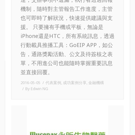
機制，隨時對主管報告工作進度，主管
也可即時了解狀況，快速提供建議與支
援。 只要擁有手機或平板，無論是
iPhone還是HTC，所有系統訊息，透過
行動載具推播工具：GoEIP APP，如公
告，通路獎勵活動、公文及待簽核之表
單，不用進公司也能隨時掌握重要訊息
並直接回覆。
2016-05-05
代表案例
,
成功案例分享
,
金融機構
By
Edwin NG