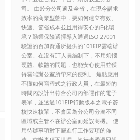
司。 由於分公司遍及全省，在現今講求
效率的商業型態中，要如何建立有效、
快速、節省成本並且用得安心的E化環
境？勤業保險選擇導入通過ISO 27001
驗證的百加資通所提供的101EIP雲端辦
公室。在沒有IT人員編制下，不用煩惱
硬體、軟體的問題，也能安心使用並獲
得雲端辦公室所帶來的便利。 焦點應用
不懂如何寫程式之行政人員，在最短的
時間內設計出符合公司內部運作的電子
表單，並透過101EIP行動版本之電子簽
核快速核單，不會因為分公司分屬不同
區域或主管不在辦公室而延誤商機。 使
用待辦事項對下屬進行工作要項的佈
達，交辦事項不遺漏，執行者透過回報