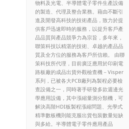
物料及光電、半導體電子零件生產設備
的製造、代理及整合業務。藉由不斷引
進及開發高科技的技術產品，致力於提
供客戶迅速即時的服務，以提升客戶產
品品質與產品競爭力為宗旨，多年來，
聯策科技以精湛的技術、卓越的產品品
質及全方位的服務為客戶所信賴。 由聯
策科技所代理，目前廣泛應用於印刷電
路板廠的成品出貨外觀檢查機－Visper
系列，已被各大PCB廠列為製程必要檢
查設備之一，同時著手研發多款週邊光
學應用設備，其中漲縮量測分類機，可
解決高階HDI板製程漲縮問題、光學式
精準數板機則能克服出貨包裝數量短缺
與多給。半導體電子零件應用產品