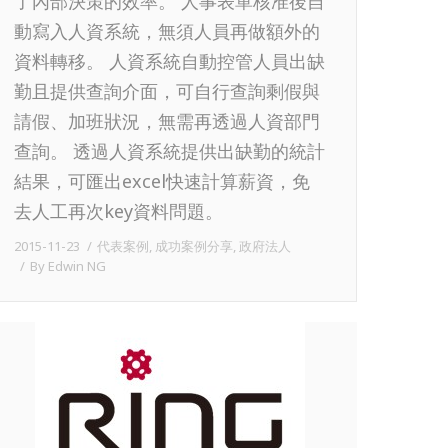
了內部決策的效率。 人事表單核准後自
動寫入人資系統，無須人員再做額外的
資料轉移。 人資系統自動控管人員出缺
勤且提供查詢介面，可自行查詢剩假與
請假、加班狀況，無需再透過人資部門
查詢。 透過人資系統提供出缺勤的統計
結果，可匯出excel快速計算薪資，免
去人工再次key資料問題。
2015-11-23
代表案例
,
成功案例分享
,
政府法人
By
Edwin NG