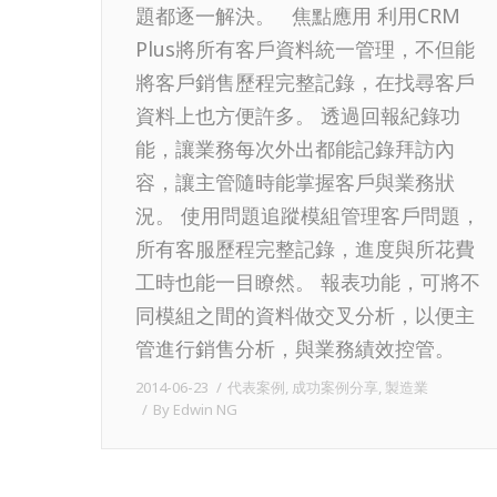
題都逐一解決。 焦點應用 利用CRM
Plus將所有客戶資料統一管理，不但能
將客戶銷售歷程完整記錄，在找尋客戶
資料上也方便許多。 透過回報紀錄功
能，讓業務每次外出都能記錄拜訪內
容，讓主管隨時能掌握客戶與業務狀
況。 使用問題追蹤模組管理客戶問題，
所有客服歷程完整記錄，進度與所花費
工時也能一目瞭然。 報表功能，可將不
同模組之間的資料做交叉分析，以便主
管進行銷售分析，與業務績效控管。
2014-06-23
代表案例
,
成功案例分享
,
製造業
By
Edwin NG