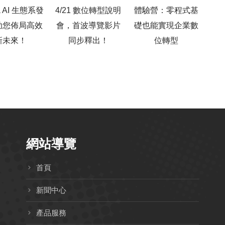
ja AI 生態系發
4/21 數位轉型說明
體驗營：零程式基
功
助您佈局高效
會，首波導覽影片
礎也能實現企業數
新未來！
同步釋出！
位轉型
10
網站導覽
首頁
新聞中心
產品服務