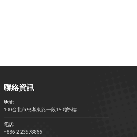
：搶先佈局政府
國舉辦 101Form
釋放 101Form 新
補助資源 &
智慧辦公研討會
潛力！整合
1Form 功能升級
BreezySign 數位簽
全解析
章、獨家新功能與
政府補助解析
聯絡資訊
地址:
100台北市忠孝東路一段150號5樓
電話:
+886 2 23578866