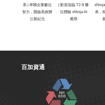
系 | 串聯企業數位
| 歡迎蒞臨 T2-9 攤
xNin
智力，開啟高效辦
位體驗 xNinja AI
表，
公新紀元
應用
百加資通