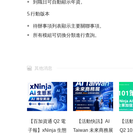
到職日可自動顯示年資。
5.行動版本
待辦事項列表顯示主要關聯事項。
所有模組可切換分類進行查詢。
其他消息
【百加資通 Q2 電
【活動快訊】AI
【活動
子報】xNinja 生態
Taiwan 未來商務展
Q2 