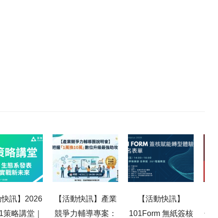
快訊】2026
【活動快訊】產業
【活動快訊】
【百
101策略講堂｜
競爭力輔導專案：
101Form 無紙簽核
子報