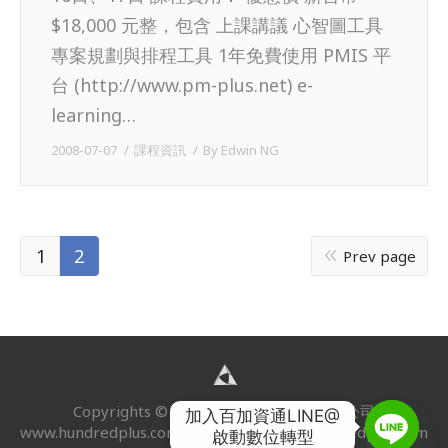
$18,000 元整，包含 上課講議 心智圖工具
專案規劃與排程工具 1年免費使用 PMIS 平
台 (http://www.pm-plus.net) e-
learning…
2008-07-07
課程資訊
By
Edwin NG
1
2
Prev page
Copyrights © 2024 | 百加資通股份有限公司
加入百加資通LINE@

www.hundredplus.com · EMAIL
service@hundredplus.com
啟動數位轉型