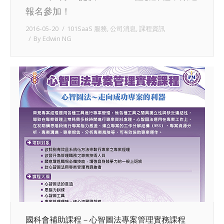
報名參加！
2016-05-20
101SaaS 服務
,
公司消息
,
課程資訊
By
Edwin NG
國科會補助課程－心智圖法專案管理實務課程