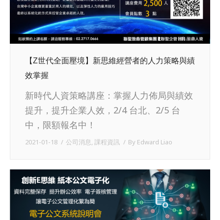
【Z世代全面壓境】新思維經營者的人力策略與績
效掌握
新時代人資策略講座：掌握人力佈局與績效
提升，提升企業人效，2/4 台北、2/5 台
中，限額報名中！
2021-01-18
公司消息
,
課程資訊
By
Edward Liao