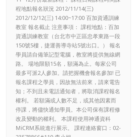
程地點報名狀況 2012/11/14(三)
2012/12/12(三) 14:00~17:00 百加資通訓練
教室 報名截止 注意事項： 課程地點：百加
資通訓練教室（台北市中正區忠孝東路一段
150號5樓，捷運善導寺站5號出口。） 報名
學員請自備筆記型電腦，教室將提供無線網
路。 場地限額15名，額滿為止。每家公司
最多可派2人參加。請把握機會報名參加! 已
報名課程之學員，因故無法前來，請來電告
知；不到且未電話通知者，將取消課程報名
權利。 若額滿或人數不足，或其他因素而
停課，將儘快通知學員。本公司保有課程修
改及變動的權利。 本課程使用神通資科
MiCRM系統進行展示。 課程連絡窗口：02-
23578866#119 李小姐。