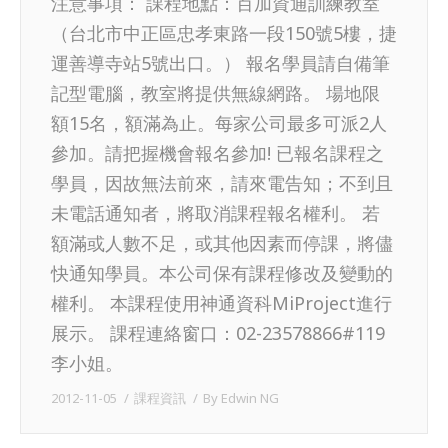
注意事項： 課程地點：百加資通訓練教室
（台北市中正區忠孝東路一段150號5樓，捷
運善導寺站5號出口。） 報名學員請自備筆
記型電腦，教室將提供無線網路。 場地限
額15名，額滿為止。每家公司最多可派2人
參加。請把握機會報名參加! 已報名課程之
學員，因故無法前來，請來電告知；不到且
未電話通知者，將取消課程報名權利。 若
額滿或人數不足，或其他因素而停課，將儘
快通知學員。本公司保有課程修改及變動的
權利。 本課程使用神通資科MiProject進行
展示。 課程連絡窗口：02-23578866#119
李小姐。
2012-11-05
課程資訊
By
Edwin NG