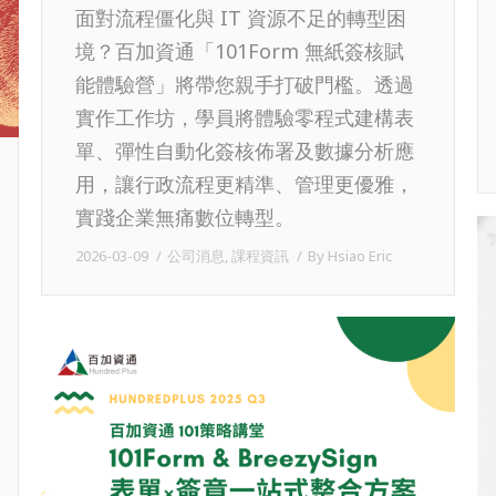
面對流程僵化與 IT 資源不足的轉型困
境？百加資通「101Form 無紙簽核賦
能體驗營」將帶您親手打破門檻。透過
實作工作坊，學員將體驗零程式建構表
單、彈性自動化簽核佈署及數據分析應
用，讓行政流程更精準、管理更優雅，
實踐企業無痛數位轉型。
2026-03-09
公司消息
,
課程資訊
By
Hsiao Eric