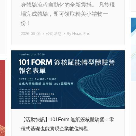
身體驗流程自動化的全新震撼。 凡於現
場完成體驗，即可領取精美小禮物一
份！
2026-06-05
公司消息
By
Hsiao Eric
【活動快訊】101Form 無紙簽核體驗營：零
程式基礎也能實現企業數位轉型