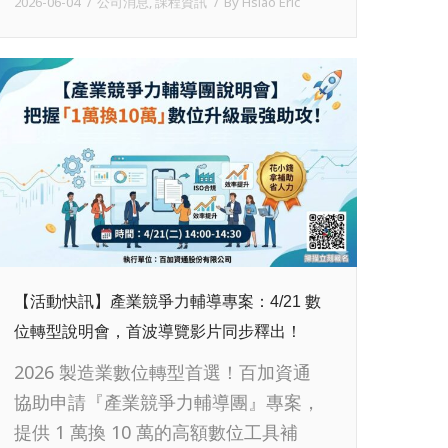
2026-06-04
公司消息
,
課程資訊
By
Hsiao Eric
【活動快訊】產業競爭力輔導專案：4/21 數
位轉型說明會，首波導覽影片同步釋出！
2026 製造業數位轉型首選！百加資通
協助申請『產業競爭力輔導團』專案，
提供 1 萬換 10 萬的高額數位工具補