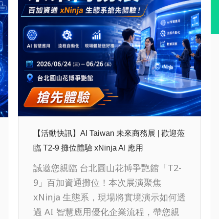
【活動快訊】AI Taiwan 未來商務展 | 歡迎蒞
臨 T2-9 攤位體驗 xNinja AI 應用
誠邀您親臨 台北圓山花博爭艷館「T2-
9」百加資通攤位！本次展演聚焦
xNinja 生態系，現場將實境演示如何透
過 AI 智慧應用優化企業流程，帶您親