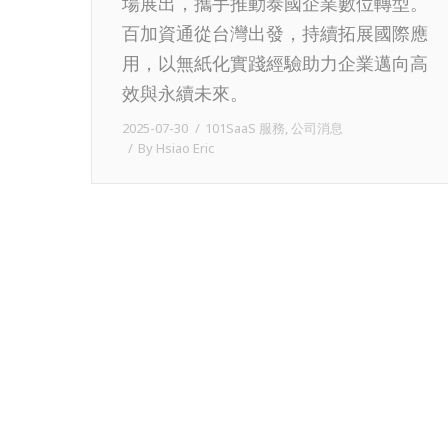
場展出，攜手推動泰國企業數位轉型。
百加資通從台灣出發，持續拓展國際應
用，以無紙化實踐經驗助力企業邁向高
效與永續未來。
2025-07-30
101SaaS 服務
,
公司消息
By
Hsiao Eric