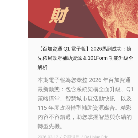
【百加資通 Q1 電子報】2026馬到成功：搶
先佈局政府補助資源 & 101Form 功能升級全
解析
本期電子報為您彙整 2026 年百加資通
最新動態：包含系統架構全面升級、Q1
策略講堂、智慧城市展活動快訊，以及
115 年度政府轉型補助資源媒合。精彩
內容不容錯過，助您掌握智慧與永續的
轉型先機。
2026-02-12
公司消息
By
Hsiao Eric