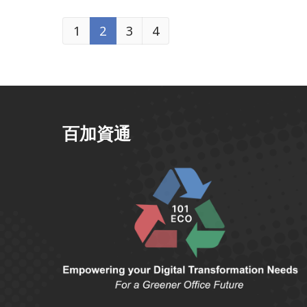
新願景科技股份
肯信國際餐飲股
1
2
3
4
有限公司
份有限公司
百加資通