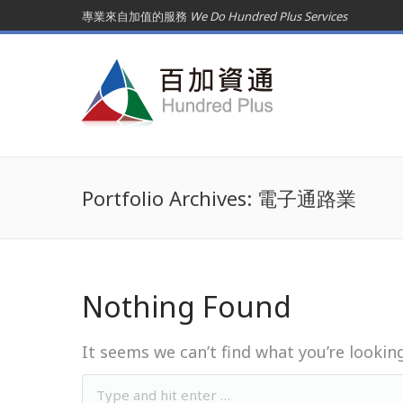
專業來自加值的服務
We Do Hundred Plus Services
Portfolio Archives:
電子通路業
Nothing Found
It seems we can’t find what you’re lookin