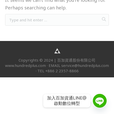
It seems we can’t find what you’re looking for.
客服中心
Perhaps searching can help.
Copyrights © 2024 | 百加資通股份有限公司
www.hundredplus.com · EMAIL
service@hundredplus.com
· TEL +886 2 2357-8866
加入百加資通LINE@

啟動數位轉型