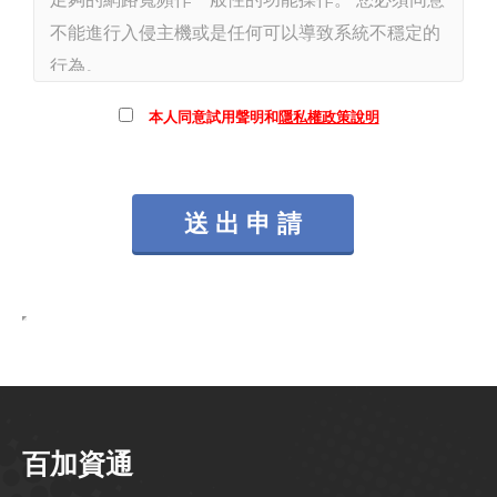
不能進行入侵主機或是任何可以導致系統不穩定的
行為。
本公司擁有在任何時間刪除、修改、移動或關閉任
本人同意試用聲明和
隱私權政策說明
何試用帳號或是資料。 在試用期期間，您必須同意
您所提供的任何資訊都將被存入資料庫中，這些資
訊除了本公司之外不會對外公開, 但不保證任何可
能導致資料暴露的駭客入侵行為。
我同意「百加資通股份有限公司」得收集申請者於
申請過程中所填寫的聯絡電話及電子郵件信箱，並
接受定期或不定期寄發的產品行銷有關之eDM或與
商品或服務有關之訊息。
百加資通