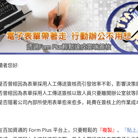
讀者您好:
是否曾經因為表單採用人工傳送簽核而引發效率不彰，影響決策
否曾經因為表單採用人工傳送簽核以致人員只要離開辦公室就等
是否隨著公司內部所使用表單愈來愈多，耗費在簽核上的作業成
？
百加資通的 Form Plus 平台上，只要輕鬆的
『複製』
、
『貼上