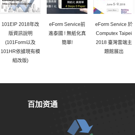
101EIP 2018年改
eForm Service前
eForm Service 於
版資訊說明
進泰國 ! 無紙化真
Computex Taipei
(101Form以及
簡單!
2018 臺灣雲端主
101HR依據現有模
題館展出
組改版)
百加资通