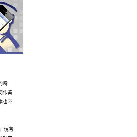
的時
同作業
本也不
』
現有