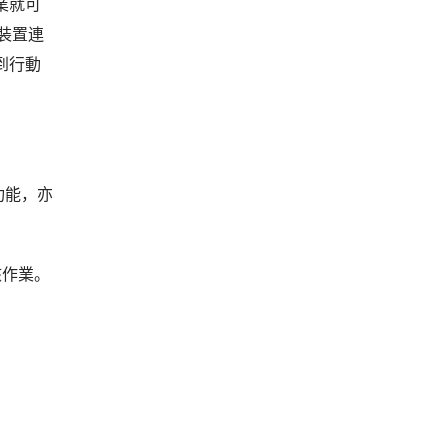
業就可
動裝置連
到行動
功能，亦
。
核作業。