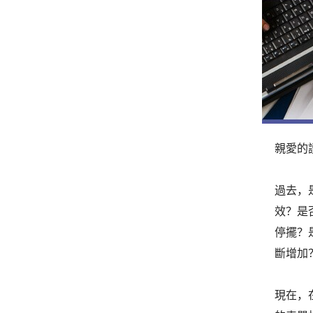
親愛的
過去，
效？是
停擺？
斷增加
現在，在