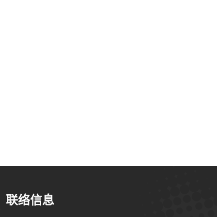
orm Service將
101EIP 2017上半
101EIP 2016上半
WCIT世界資訊
年改版資訊說明
年改版資訊說明
科技大會展出
联络信息