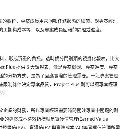
了任務日誌的欄位，專案成員用來回報任務狀態的細節。對專案經理
的工期與成本等，以及專案成員回報的問題或進度。
量的資料，形成沉重的負擔。這時候分門別類的視覺化報表，比大
t Plus 提供 6 大類報表，像是專案概觀、專案進度、專案
樣的分類方式，是為了因應實際的管理需要。一般專案管理
條件決定專案品質，Project Plus 則可以讓專案經理
況。
於企業的財務，所以專案經理需要時時關注專案中關鍵的財
的專案成本績效指標就是實獲值管理(Earned Value
 中則提供規畫值(PV)、實獲值(EV)與實際成本(AC)等實獲值管理所需