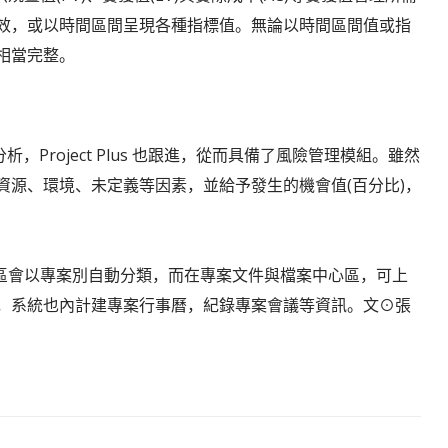
效，或以時間區間呈現各種指標值。無論以時間區間值或指
相當完整。
，Project Plus 也跟進，從而具備了風險管理模組。雖然
資源、環境、未定義等因素，並給予發生的機會值(百分比)，
心。討論區會以專案別自動分類，而在專案文件與檔案中心區，可上
，系統也內計建專案行事曆，紀錄專案會議等資訊。文⊙張