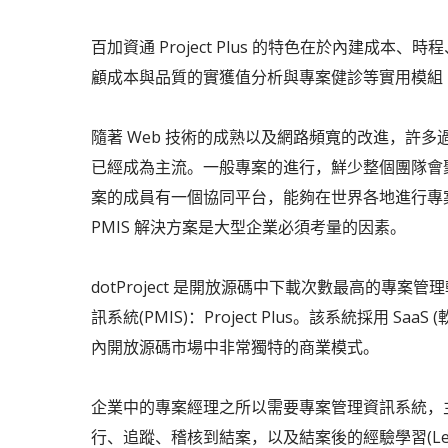
百加資通 Project Plus 的特色在於內建成
顧成本與品質的實獲值分析與專案健診等實用模組
隨著 Web 技術的成熟以及網路頻寬的改進，許
已經成為主流。一般專案的進行，鮮少整個團隊會
案的成員有一個協同平台，能夠在世界各地進行專案的
PMIS 解決方案是大型企業必須考量的因素。
dotProject 是開放源碼中下載次數最高的專
訊系統(PMIS)：Project Plus。該系統採用
內開放源碼市場中非常獨特的商業模式。
企業中的專案經理之所以需要專案管理資訊系統，
行、追蹤、稽核到結案，以及結案後的經驗學習(Lessons-