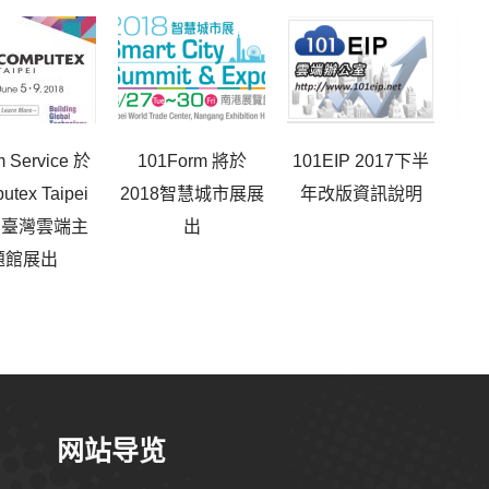
 Service 於
101Form 將於
101EIP 2017下半
eF
utex Taipei
2018智慧城市展展
年改版資訊說明
於
8 臺灣雲端主
出
題館展出
网站导览