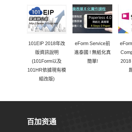
101EIP 2018年改
eForm Service前
eForm
版資訊說明
進泰國 ! 無紙化真
Comp
(101Form以及
簡單!
201
101HR依據現有模
組改版)
百加资通