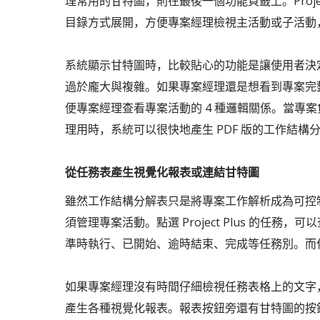
理常用的甘特圖，則在最後一個功能頁籤上。Proje
目錄方式展開，方便專案經理檢視主活動或子活動
系統顯示甘特圖時，比較貼心的功能是讓使用者決定
過於龐大與複雜。如果專案經理還是想看到專案完整的工
便專案經理查看專案活動的 4 種邏輯關係。當專
理用時，系統可以很快地產生 PDF 版的工作結構
從任務表產生視覺化報表或連結甘特圖
雖然工作結構分解表只是將專案工作解析成為可控
須管理專案活動。點選 Project Plus 的
準時執行、已開始、逾時結束、完成等任務別。而
如果專案經理沒有時間仔細檢視任務表格上的文字，Pr
產生各種視覺化報表。報表按鈕旁還有甘特圖的按