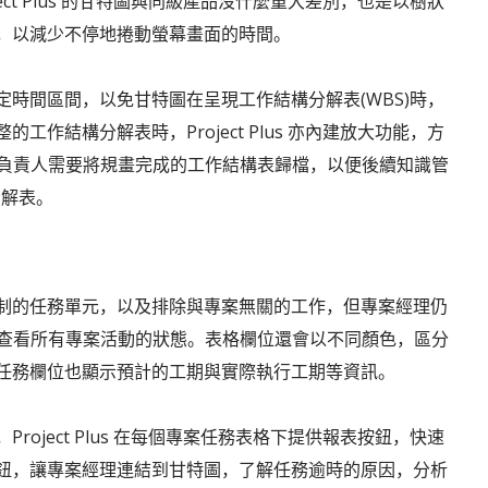
ct Plus 的甘特圖與同級產品沒什麼重大差別，也是以樹狀
，以減少不停地捲動螢幕畫面的時間。
時間區間，以免甘特圖在呈現工作結構分解表(WBS)時，
作結構分解表時，Project Plus 亦內建放大功能，方
案負責人需要將規畫完成的工作結構表歸檔，以便後續知識管
分解表。
制的任務單元，以及排除與專案無關的工作，但專案經理仍
任務，可以查看所有專案活動的狀態。表格欄位還會以不同顏色，區分
任務欄位也顯示預計的工期與實際執行工期等資訊。
oject Plus 在每個專案任務表格下提供報表按鈕，快速
鈕，讓專案經理連結到甘特圖，了解任務逾時的原因，分析