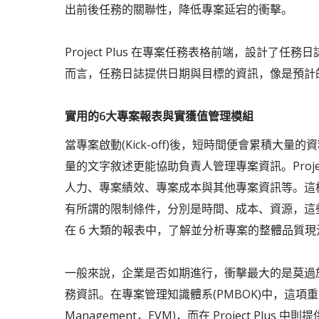
出前後任務的關聯性，降低專案延宕的衝擊。
Project Plus 在專案任務表格前端，設計
而言，任務日誌提供日期與目標的資訊，像是預計
實用的6大專案報表與實獲值管理模組
當專案啟動(Kick-off)後，短時間便會累積大
量的文字敘述更能協助負責人管理專案資訊。Projec
人力、專案績效、專案成本與其他專案資訊等。這
有所謂的限制條件，分別是時間、成本、資源，這些限制
在 6 大類的報表中，了解並分析專案的整體品質現
一般來說，企業是否如期進行，衝擊最大的是莫過
務資訊。在專案管理知識體系(PMBOK)中，這項重要
Management，EVM)，而在 Project Plus