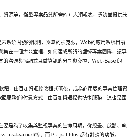
本、時程、資源等，衡量專案品質所需的 6 大類報表，系統並提供兼
多過去系統開發的限制，逐漸的被克服，Web的應用系統目前
聚集在一個辦公室裡，如何達成所謂的虛擬專案團隊，讓專
溝通與協調並且做資訊的分享與交換，Web-Base 的
案管理軟體，由百加資通修改程式碼後，成為商用版的專案管理資
 SaaS (軟體服務)的付費方式，由百加資通提供技術服務，這也是國
主要是為了收集與監視專案的生命周期，從規畫、啟動、執
learned)等，而 Project Plus 都有對應的功能。