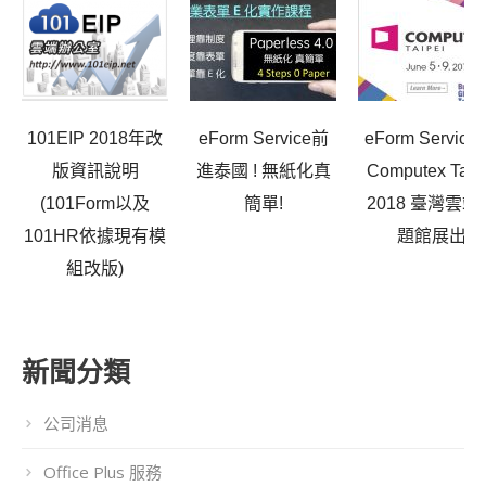
101EIP 2018年改
eForm Service前
eForm Service
版資訊說明
進泰國 ! 無紙化真
Computex Taip
(101Form以及
簡單!
2018 臺灣雲端
101HR依據現有模
題館展出
組改版)
新聞分類
公司消息
Office Plus 服務