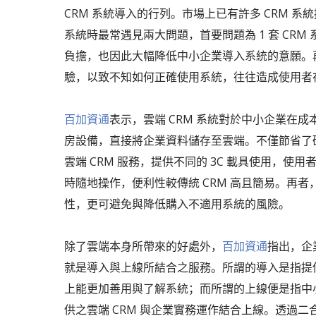
CRM 系統導入的行列。市場上已有許多 CRM 
系統時最常遇見兩大問題，首要問題為 1 套 CR
負擔，也因此大幅降低中小企業導入系統的意願。再者
驗，以致不知如何正確使用系統，往往造成使用者
百加資通
表示，雲端 CRM 系統對於中小企業在
房設備，直接將企業資料儲存至雲端。不僅節省了硬
雲端 CRM 服務，提供不同的 3C 載具使用，
時隨地操作，便利性較傳統 CRM 高且簡易。再者
性，更可避免與降低購入不適用系統的風險。
除了雲端本身所帶來的好處外，
百加資通
指出，企
就是導入與上線所結合之服務。所謂的導入是指提
上能更加善用與了解系統；而所謂的上線便是指中
供之雲端 CRM 與企業實務運作結合上線。透過