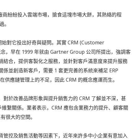
)廠商紛紛投入雲端市場，搶食這塊市場大餅，其熱絡的程
為過。
對它投出好奇與疑問。其實 CRM (Customer
概念，早在 1999 年就由 Gartner Group 公司所提出，強調客
銷結合，提供客製化之服務，並針對客戶滿意度來提升服務
並創造新客戶，需要 1 套更完善的系統來補足 ERP
企業資源規劃，在供應鏈管理上的不足，因此 CRM 的概念應運而生。
對於改善品牌形象與提升銷售力的 CRM 了解並不深，甚
戶維繫關係。業者表示，CRM 應包含業務力的提升、顧客關
是有很大的空間。
貨管控及銷售活動等因素下，近年來許多中小企業有意加入