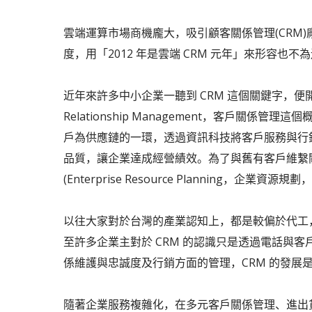
雲端運算市場商機龐大，吸引顧客關係管理(CRM
度，用「2012 年是雲端 CRM 元年」來形容也不
近年來許多中小企業一聽到 CRM 這個關鍵字，便開始
Relationship Management，客戶關係管理這個
戶為供應鏈的一環，透過資訊科技將客戶服務與行
品質，讓企業達成經營績效。為了與舊有客戶維繫關係
(Enterprise Resource Planning，
以往大家對於台灣的產業認知上，都是較偏於代工，
至許多企業主對於 CRM 的認識只是透過電話與客
係維護與忠誠度及行銷方面的管理，CRM 的發展
隨著企業服務複雜化，在多元客戶關係管理、進出