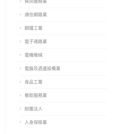
資訊服務業
通信網路業
鋼鐵工業
電子通路業
電機機械
電腦及週邊設備業
食品工業
餐飲服務業
orm Service將
101EIP 2017上半
101EIP 2016上半
財團法人
WCIT世界資訊
年改版資訊說明
年改版資訊說明
科技大會展出
人身保險業