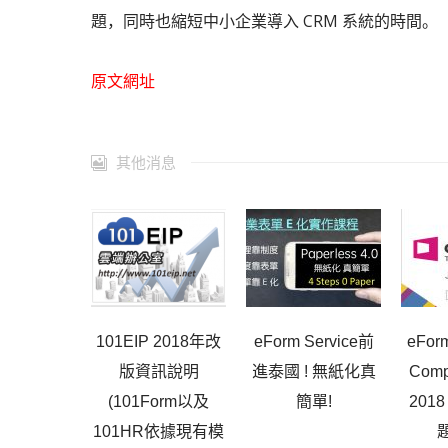
題，同時也縮短中小企業導入 CRM 系統的時間。
原文網址
其他消息
101EIP 2018年改
eForm Service前
eForm
版資訊說明
進泰國 ! 無紙化真
Comp
(101Form以及
簡單!
201
101HR依據現有模