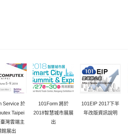
 Service 於
101Form 將於
101EIP 2017下半
eF
utex Taipei
2018智慧城市展展
年改版資訊說明
於
8 臺灣雲端主
出
題館展出