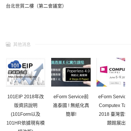
台北世貿二樓（第二會議室）
其他消息
101EIP 2018年改
eForm Service前
eForm Service
版資訊說明
進泰國 ! 無紙化真
Computex Taip
(101Form以及
簡單!
2018 臺灣雲端
101HR依據現有模
題館展出