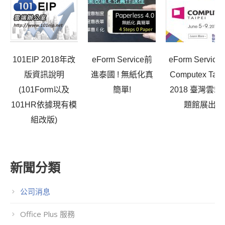
101EIP 2018年改
eForm Service前
eForm Service
版資訊說明
進泰國 ! 無紙化真
Computex Taip
(101Form以及
簡單!
2018 臺灣雲端
101HR依據現有模
題館展出
組改版)
新聞分類
公司消息
Office Plus 服務