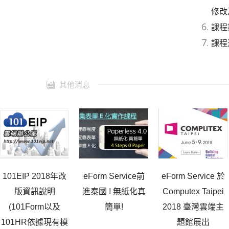
修改
課程
課程連
其他消息
101EIP 2018年改
eForm Service前
eForm Service 於
版資訊說明
進泰國 ! 無紙化真
Computex Taipei
(101Form以及
簡單!
2018 臺灣雲端主
101HR依據現有模
題館展出