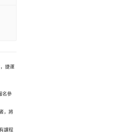
樓，捷運
報名參
者，將
有課程