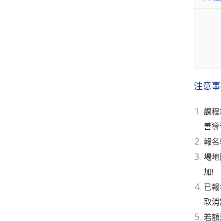
注意事
課程
善導
報名
場地
加!
已報
取消
若額