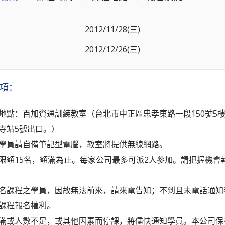
2012/11/28(三)
2012/12/26(三)
項：
地點：百加資通訓練教室（台北市中正區忠孝東路一段150號5
寺站5號出口。）
學員請自備筆記型電腦，教室將提供無線網路。
限額15名，額滿為止。每家公司最多可派2人參加。請把握機會
名課程之學員，因故無法前來，請來電告知；不到且未電話通知
課程報名權利。
滿或人數不足，或其他因素而停課，將儘快通知學員。本公司保