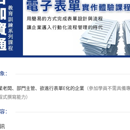
象：
業老闆、部門主管、欲進行表單E化的企業
（參加學員不需具備
程式撰寫能力）
容：
訊