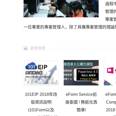
過程
管理
專案
一位專業的專案管理人，除了具備專案管理的理論
其他消息
101EIP 2018年改
eForm Service前
eForm
版資訊說明
進泰國 ! 無紙化真
Comp
(101Form以及
簡單!
201