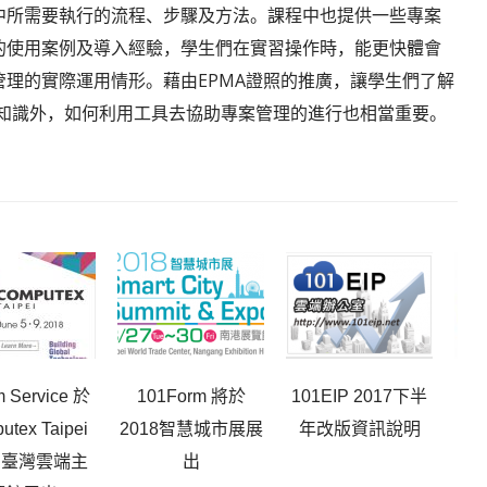
中所需要執行的流程、步驟及方法。課程中也提供一些專案
的使用案例及導入經驗，學生們在實習操作時，能更快體會
管理的實際運用情形。藉由EPMA證照的推廣，讓學生們了解
知識外，如何利用工具去協助專案管理的進行也相當重要。
 Service 於
101Form 將於
101EIP 2017下半
eF
utex Taipei
2018智慧城市展展
年改版資訊說明
於
8 臺灣雲端主
出