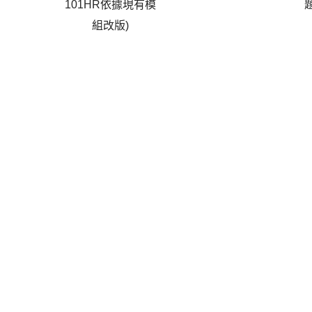
101HR依據現有模
組改版)