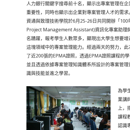
人力銀行關鍵字搜尋前十名，顯示出專案管理在企
重要性，同時也顯示出企業對專案管理人才的需求
資通與致理技術學院於6月25-26日共同開辦「100年度
Project Management Assistant)資訊化專
名踴躍，報考學生人數眾多，顯現出大學生想要增
這塊領域中的專案管理能力。經過兩天的努力，此
了近200張的EPMA證照，透過EPMA證照課程
並且透過依據專案管理知識體系所設計的專案管理資
識與技能並進之學習。
為學
業講
上，搭
課程
認識