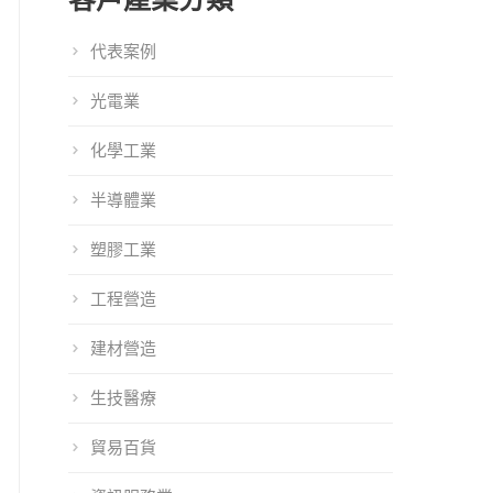
代表案例
光電業
化學工業
半導體業
塑膠工業
工程營造
建材營造
生技醫療
orm Service將
101EIP 2017上半
101EIP 2016上半
WCIT世界資訊
年改版資訊說明
年改版資訊說明
貿易百貨
科技大會展出