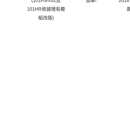
(101Form以及
簡單!
201
101HR依據現有模
組改版)