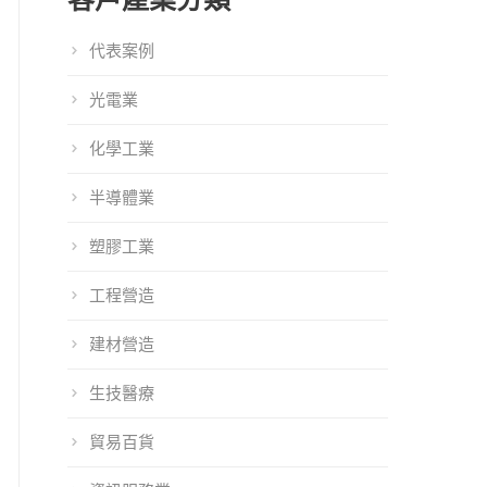
代表案例
光電業
化學工業
半導體業
塑膠工業
工程營造
建材營造
生技醫療
orm Service將
101EIP 2017上半
101EIP 2016上半
貿易百貨
WCIT世界資訊
年改版資訊說明
年改版資訊說明