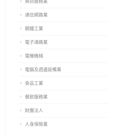
資訊服務業
通信網路業
鋼鐵工業
電子通路業
電機機械
電腦及週邊設備業
食品工業
餐飲服務業
財團法人
orm Service將
101EIP 2017上半
101EIP 2016上半
人身保險業
WCIT世界資訊
年改版資訊說明
年改版資訊說明