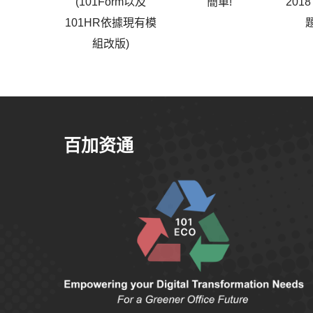
(101Form以及
簡單!
201
101HR依據現有模
組改版)
百加资通