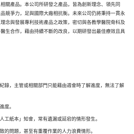
之相關產品。本公司所研發之產品，皆為創新理念、領先同
產品競爭力，足與國際大廠相抗衡。未來公司仍將秉持一貫永
之理念與發展專利技術產品之政策，密切與各教學醫院骨科及
科醫生合作，藉由持續不斷的改良，以期研發出最佳療效且具
紀錄，主管或相關部門只能藉由週會時了解進度，無法了解
進度。
人工紙本」知會，常有遺漏或延宕的情形發生。
致的問題，甚至有重覆作業的人力浪費情形。