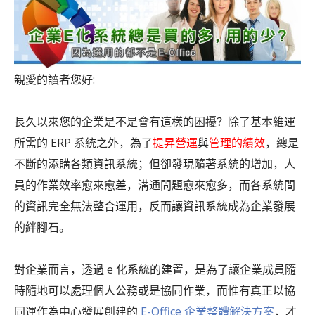
親愛的讀者您好:
長久以來您的企業是不是會有這樣的困擾？除了基本維運
所需的 ERP 系統之外，為了
提昇營運
與
管理的績效
，總是
不斷的添購各類資訊系統；但卻發現隨著系統的增加，人
員的作業效率愈來愈差，溝通問題愈來愈多，而各系統間
的資訊完全無法整合運用，反而讓資訊系統成為企業發展
的絆腳石。
對企業而言，透過 e 化系統的建置，是為了讓企業成員隨
時隨地可以處理個人公務或是協同作業，而惟有真正以協
同運作為中心發展創建的
E-Office 企業整體解決方案
，才