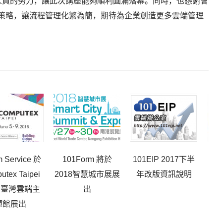
人員的努力，讓此次講座能夠順利圓滿落幕。同時，也感謝會
策略，讓流程管理化繁為簡，期待為企業創造更多雲端管理
 Service 於
101Form 將於
101EIP 2017下半
eF
utex Taipei
2018智慧城市展展
年改版資訊說明
於
8 臺灣雲端主
出
題館展出