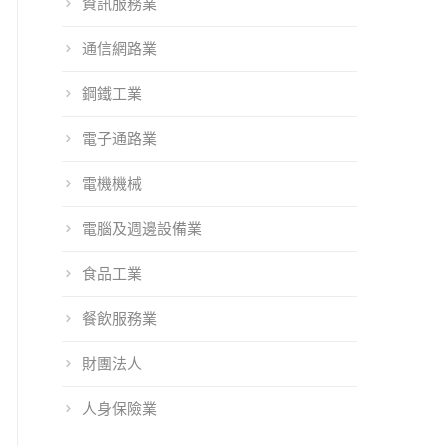
資訊服務業
通信網路業
鋼鐵工業
電子通路業
電機機械
電腦及週邊設備業
食品工業
餐飲服務業
orm Service將
101EIP 2017上半
101EIP 2016上半
WCIT世界資訊
年改版資訊說明
年改版資訊說明
財團法人
科技大會展出
人身保險業