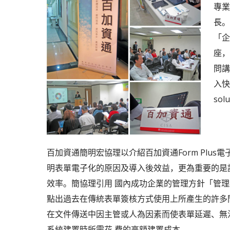
專業
長。
「企
座，
問講
入快
sol
百加資通簡明宏協理以介紹百加資通Form Plus電
明表單電子化的原因及導入後效益，更為重要的是
效率。簡協理引用 國內成功企業的管理方針「管
點出過去在傳統表單簽核方式使用上所產生的許多
在文件傳送中因主管或人為因素而使表單延遲、無
系統建置時所需花 費的高額建置成本。