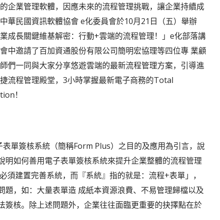
的企業管理軟體，因應未來的流程管理挑戰，讓企業持續成
中華民國資訊軟體協會 e化委員會於10月21日（五）舉辦
業成長關鍵維基解密：行動+雲端的流程管理！」e化部落講
會中邀請了百加資通股份有限公司簡明宏協理等四位專 業顧
師們一同與大家分享悠遊雲端的最新流程管理方案，引導進
捷流程管理殿堂，3小時掌握最新電子商務的Total
ution！
子表單簽核系統（簡稱Form Plus）之目的及應用為引言，說
說明如何善用電子表單簽核系統來提升企業整體的流程管理
理必須建置完善系統，而『系統』指的就是：流程+表單」，
問題，如：大量表單造 成紙本資源浪費、不易管理歸檔以及
法簽核。除上述問題外，企業往往面臨更重要的抉擇點在於