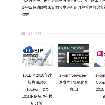
再次感謝中華民國資訊軟體協會e化部落全體工作
談中四位講師與來賓們分享最新的流程管理觀念與
效益。
其他消息
101EIP 2018年改
eForm Service前
eForm
版資訊說明
進泰國 ! 無紙化真
Comp
(101Form以及
簡單!
201
101HR依據現有模
組改版)