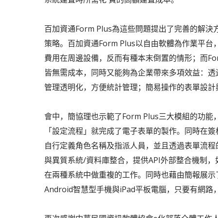
百加資通Form Plus為這些問題提出了完善的
策略。百加資通Form Plus以自由軟體為作業
費用在周邊設備，反而有種本末倒置的情形；而Form
皆無需成本，同時又能夠為企業帶來多項效益：透過雲
管理透明化，方便統計管理；簡易操作的表單設計
會中，簡協理也示範了Form Plus三大模組的
「設定流程」就完成了電子表單的製作。同時在簽
自行定義角色名稱及指派人員，並且透過表單流程的新
與異質系統/資料庫整合，提供API外部整合機制，
在兩種系統中做重複的工作。同時也藉由簡報展示了For
Android智慧型手機與iPad平板電腦，只要有