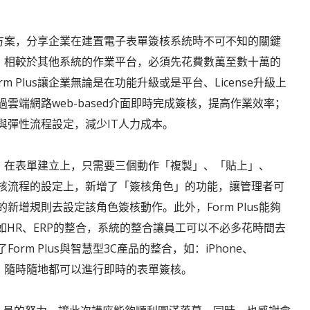
解決方案，分享企業在建置電子表單簽核系統時不可不知的關鍵
平台，相較於其他系統的作業平台，必須先花費數萬至數十萬的
 Plus讓企業無論是在功能升級或是平台、License升級上
端網路web-based介面即時完成簽核，提高作業效率；
與彈性流程設定，減少IT人力成本。
功能，在表單建立上，只需要三個動作「複製」、「貼上」、
核流程的設定上，新增了「簽核角色」的功能，讓管理者可
增規則去設定該角色簽核動作。此外，Form Plus能夠
如HR、ERP的整合，系統的整合讓員工可以不必多花時間去
m Plus與智慧型3C產品的整合，如：iPhone、
網路，隨時隨地都可以進行即時的表單簽核。