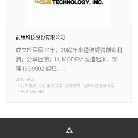
前程科技股份有限公司
成立於民國74年，20餘年來穩健經營創造利
潤，分享回饋；以 MODEM 製造起家，榮
獲 ISO9002 認証，…
2010-09-24
代表案例
,
成功案例分享
,
電機機械
,
電腦及週邊設備業
By
Edwin NG