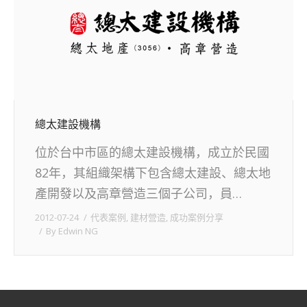
總太建設機構
位於台中市區的總太建設機構，成立於民國
82年，其組織架構下包含總太建設、總太地
產開發以及高章營造三個子公司，員…
2012-07-24
代表案例
,
建材營造
,
成功案例分享
By
Edwin NG